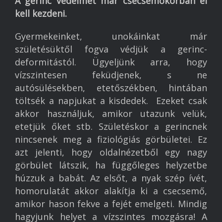
A gerinc védelmét már csecsemőkorban el
kell kezdeni.
Gyermekeinket, unokáinkat már
születésüktől fogva védjük a gerinc-
deformitástól. Ügyeljünk arra, hogy
vízszintesen feküdjenek, s ne
autósülésekben, etetőszékben, hintában
töltsék a napjukat a kisdedek. Ezeket csak
akkor használjuk, amikor utazunk velük,
etetjük őket stb. Születéskor a gerincnek
nincsenek meg a fiziológiás görbületei. Ez
azt jelenti, hogy oldalnézetből egy nagy
görbület látszik, ha függőleges helyzetbe
húzzuk a babát. Az elsőt, a nyak szép ívét,
homorulatát akkor alakítja ki a csecsemő,
amikor hason fekve a fejét emelgeti. Mindig
hagyjunk helyet a vízszintes mozgásra! A