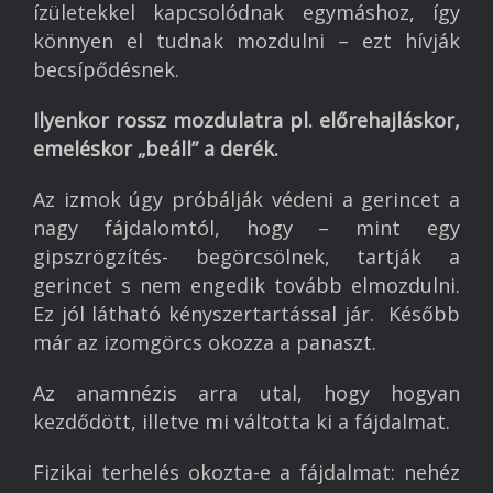
ízületekkel kapcsolódnak egymáshoz, így
könnyen el tudnak mozdulni – ezt hívják
becsípődésnek.
Ilyenkor rossz mozdulatra pl. előrehajláskor,
emeléskor „beáll” a derék.
Az izmok úgy próbálják védeni a gerincet a
nagy fájdalomtól, hogy – mint egy
gipszrögzítés- begörcsölnek, tartják a
gerincet s nem engedik tovább elmozdulni.
Ez jól látható kényszertartással jár. Később
már az izomgörcs okozza a panaszt.
Az anamnézis arra utal, hogy hogyan
kezdődött, illetve mi váltotta ki a fájdalmat.
Fizikai terhelés okozta-e a fájdalmat: nehéz