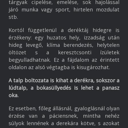
tárgyak cipelése, emelése, sok hajolással
járó munka vagy sport, hirtelen mozdulat
stb.
Kortól függetlenül a deréktáj hidegre is
érzékeny: egy huzatos hely, izzadság után
hideg levegő, klíma berendezés, helytelen
öltözet s a keresztcsonti ízületek
begyulladhatnak. Ez a fájdalom az érintett
oldalon az alsó végtagba is kisugározhat.
A talp boltozata is kihat a derékra, sokszor a
lúdtalp, a bokasüllyedés is lehet a panasz
oka.
Ez esetben, főleg állásnál, gyaloglásnál olyan
érzése van a páciensnek, mintha nehéz
súlyok lennének a derekára kötve, s azokat