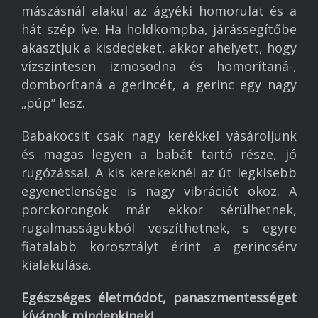
mászásnál alakul az ágyéki homorulat és a
hát szép íve. Ha holdkompba, járássegítőbe
akasztjuk a kisdedeket, akkor ahelyett, hogy
vízszintesen izmosodna és homorítaná-,
domborítaná a gerincét, a gerinc egy nagy
„púp” lesz.
Babakocsit csak nagy kerékkel vásároljunk
és magas legyen a babát tartó része, jó
rugózással. A kis kerekeknél az út legkisebb
egyenetlensége is nagy vibrációt okoz. A
porckorongok már ekkor sérülhetnek,
rugalmasságukból veszíthetnek, s egyre
fiatalabb korosztályt érint a gerincsérv
kialakulása.
Egészséges életmódot, panaszmentességet
kívánok mindenkinek!