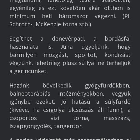
egyénileg és ezt követően akár otthon is
minimum heti háromszor végezni. (Pl.
Schroth-, McKenzie torna stb.)
Segíthet a denevérpad, a bordásfal
használata is. Arra ügyeljünk, hogy
bármilyen mozgást, sportot, kondizást
végzünk, lehetőleg plusz súllyal ne terheljük
a gerincünket.
Hazánk bővelkedik gyógyfürdőkben,
balneoterápiás intézményekben, vegyük
igénybe ezeket. Jó hatású a súlyfürdő
(kivéve, ha csigolya elcsúszás áll fenn!), a
csoportos vízi torna, masszázs,
iszapgöngyölés, tangentor.