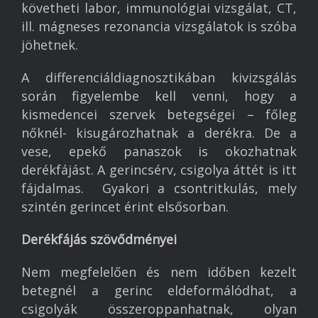
követheti labor, immunológiai vizsgálat, CT,
ill. mágneses rezonancia vizsgálatok is szóba
jöhetnek.
A differenciáldiagnosztikában kivizsgálás
során figyelembe kell venni, hogy a
kismedencei szervek betegségei – főleg
nőknél- kisugározhatnak a derékra. De a
vese, epekő panaszok is okozhatnak
derékfájást. A gerincsérv, csigolya áttét is itt
fájdalmas. Gyakori a csontritkulás, mely
szintén gerincet érint elsősorban.
Derékfájás szövődményei
Főoldal
Nem megfelelően és nem időben kezelt
Vállalkozó iskola
betegnél a gerinc eldeformálódhat, a
csigolyák összeroppanhatnak, olyan
Munka