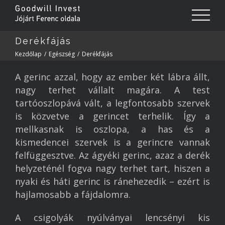
Derékfájás
Kezdőlap
/
Egészség
/
Derékfájás
A gerinc azzal, hogy az ember két lábra állt,
nagy terhet vállalt magára. A test
tartóoszlopává vált, a legfontosabb szervek
is közvetve a gerincet terhelik. Így a
mellkasnak is oszlopa, a has és a
kismedencei szervek is a gerincre vannak
felfüggesztve. Az ágyéki gerinc, azaz a derék
helyzeténél fogva nagy terhet tart, hiszen a
nyaki és háti gerinc is ránehezedik – ezért is
hajlamosabb a fájdalomra.
A csigolyák nyúlványai lencsényi kis