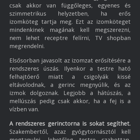
csak akkor van függőleges, egyenes és
szimmetrikus helyzetben, ha erős
izomköteg tartja meg. Ezt az izomköteget
mindenkinek magának kell megszerezni,
nem lehet receptre felírni, TV shopban
megrendelni.
Elsősorban javasolt az izomzat erősítésére a
rendszeres úszás. Ilyenkor a testre ható
felhajtóerő miatt a csigolyák kissé
eltávolodnak, a gerinc megnyúlik, és az
izmok dolgoznak. Legjobb a hátúszás, a
mellúszás pedig csak akkor, ha a fej is a
vízben van.
A rendszeres gerinctorna is sokat segíthet.
Szakembertől, azaz gyógytornásztól kell
megtanulni, lehetőleg testre szabottan,