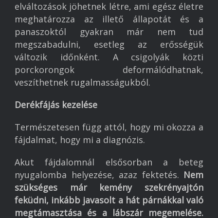
elváltozások jöhetnek létre, ami egész életre
Egészség
meghatározza az illető állapotát és a
panaszoktól gyakran már nem tud
Könyvajánló
megszabadulni, esetleg az erősségük
Megvalósult projektek
változik időnként. A csigolyák közti
porckorongok deformálódhatnak,
Referenciák
veszíthetnek rugalmasságukból.
Kapcsolat
Derékfájás kezelése
Természetesen függ attól, hogy mi okozza a
fájdalmat, hogy mi a diagnózis.
Akut fájdalomnál elsősorban a beteg
nyugalomba helyezése, azaz fektetés.
Nem
szükséges már kemény szekrényajtón
feküdni, inkább javasolt a hát párnákkal való
megtámasztása és a lábszár megemelése.