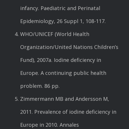
infancy. Paediatric and Perinatal
Megvalósult projektek
Epidemiology, 26 Suppl 1, 108-117.
Referenciák
Kapcsolat
WHO/UNICEF (World Health
Organization/United Nations Children’s
Fund), 2007a. Iodine deficiency in
Europe. A continuing public health
problem. 86 pp.
Zimmermann MB and Andersson M,
2011. Prevalence of iodine deficiency in
Europe in 2010. Annales