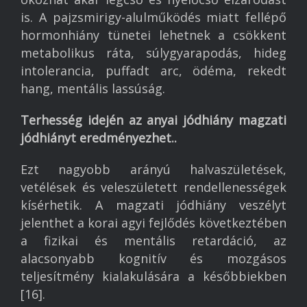
is. A pajzsmirigy-alulműködés miatt fellépő
hormonhiány tünetei lehetnek a csökkent
metabolikus ráta, súlygyarapodás, hideg
intolerancia, puffadt arc, ödéma, rekedt
hang, mentális lassúság.
Terhesség idején az anyai jódhiány magzati
jódhiányt eredményezhet..
Ezt nagyobb arányú halvaszületések,
vetélések és veleszületett rendellenességek
kísérhetik. A magzati jódhiány veszélyt
jelenthet a korai agyi fejlődés következtében
a fizikai és mentális retardáció, az
alacsonyabb kognitív és mozgásos
teljesítmény kialakulására a későbbiekben
[16].