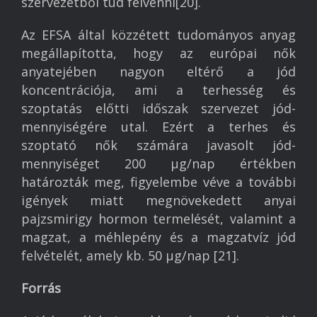
szervezetből tud felvenni[20].
Az EFSA által közzétett tudományos anyag
megállapította, hogy az európai nők
anyatejében nagyon eltérő a jód
koncentrációja, ami a terhesség és
szoptatás előtti időszak szervezet jód-
mennyiségére utal. Ezért a terhes és
szoptató nők számára javasolt jód-
mennyiséget 200 µg/nap értékben
határozták meg, figyelembe véve a további
igények miatt megnövekedett anyai
pajzsmirigy hormon termelését, valamint a
magzat, a méhlepény és a magzatvíz jód
felvételét, amely kb. 50 µg/nap [21].
Forrás