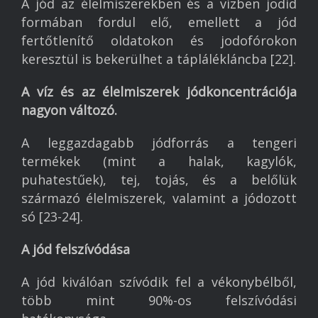
A jód az élelmiszerekben és a vízben jodid
formában fordul elő, emellett a jód
fertőtlenítő oldatokon és jodofórokon
keresztül is bekerülhet a táplálékláncba [22].
A víz és az élelmiszerek jódkoncentrációja
nagyon változó.
A leggazdagabb jódforrás a tengeri
termékek (mint a halak, kagylók,
puhatestűek), tej, tojás, és a belőlük
származó élelmiszerek, valamint a jódozott
só [23-24].
A
jód
f
elszívódás
a
A jód kiválóan szívódik fel a vékonybélből,
több mint 90%-os felszívódási