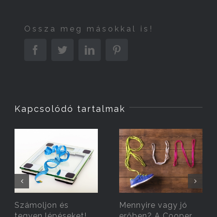
Ossza meg másokkal is!
Facebook
Twitter
Linkedin
Pinterest
Kapcsolódó tartalmak
Számoljon és
Mennyire vagy jó
tegyen lépéseket!
erőben? A Cooper