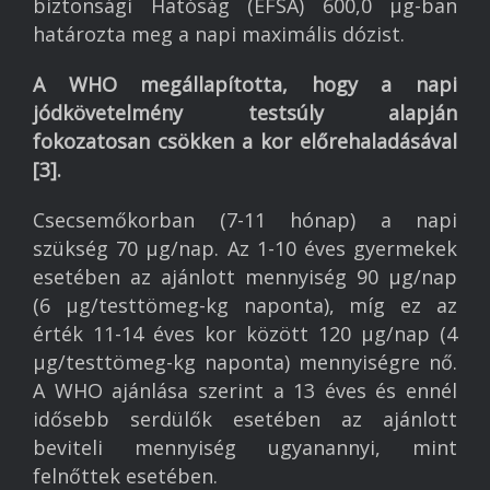
biztonsági Hatóság (EFSA) 600,0 µg-ban
határozta meg a napi maximális dózist.
A WHO megállapította, hogy a napi
jódkövetelmény testsúly alapján
fokozatosan csökken a kor előrehaladásával
[3].
Csecsemőkorban (7-11 hónap) a napi
szükség 70 µg/nap. Az 1-10 éves gyermekek
esetében az ajánlott mennyiség 90 µg/nap
(6 µg/testtömeg-kg naponta), míg ez az
érték 11-14 éves kor között 120 µg/nap (4
µg/testtömeg-kg naponta) mennyiségre nő.
A WHO ajánlása szerint a 13 éves és ennél
idősebb serdülők esetében az ajánlott
beviteli mennyiség ugyanannyi, mint
felnőttek esetében.