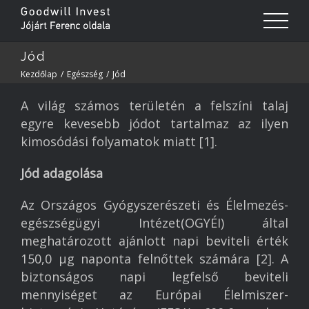
Jód
Kezdőlap
/
Egészség
/
Jód
A világ számos területén a felszíni talaj
egyre kevesebb jódot tartalmaz az ilyen
kimosódási folyamatok miatt [1].
Jód adagolása
Az Országos Gyógyszerészeti és Élelmezés-
egészségügyi Intézet(OGYÉI) által
meghatározott ajánlott napi beviteli érték
150,0 µg naponta felnőttek számára [2]. A
biztonságos napi legfelső beviteli
mennyiséget az Európai Élelmiszer-