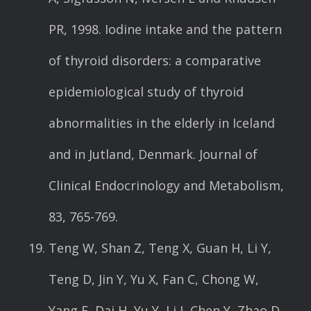
PR, 1998. Iodine intake and the pattern
of thyroid disorders: a comparative
epidemiological study of thyroid
abnormalities in the elderly in Iceland
and in Jutland, Denmark. Journal of
Clinical Endocrinology and Metabolism,
83, 765-769.
Teng W, Shan Z, Teng X, Guan H, Li Y,
Teng D, Jin Y, Yu X, Fan C, Chong W,
Yang F, Dai H, Yu Y, Li J, Chen Y, Zhao D,