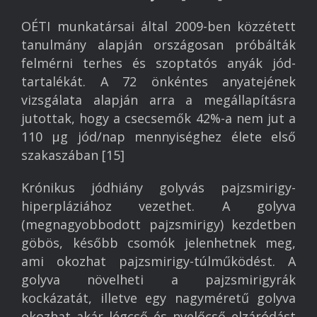
OÉTI munkatársai által 2009-ben közzétett
tanulmány alapján országosan próbálták
felmérni terhes és szoptatós anyák jód-
tartalékát. A 72 önkéntes anyatejének
vizsgálata alapján arra a megállapításra
jutottak, hogy a csecsemők 42%-a nem jut a
110 μg jód/nap mennyiséghez élete első
szakaszában [15]
Krónikus jódhiány golyvás pajzsmirigy-
hiperpláziához vezethet. A golyva
(megnagyobbodott pajzsmirigy) kezdetben
göbös, később csomók jelenhetnek meg,
ami okozhat pajzsmirigy-túlműködést. A
golyva növelheti a pajzsmirigyrák
kockázatát, illetve egy nagyméretű golyva
okozhat akár légcső és nyelőcső elzáródást