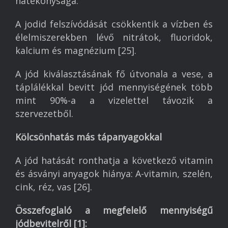
hatékonysága.
A jodid felszívódását csökkentik a vízben és
élelmiszerekben lévő nitrátok, fluoridok,
kalcium és magnézium [25].
A jód kiválasztásának fő útvonala a vese, a
táplálékkal bevitt jód mennyiségének több
mint 90%-a a vizelettel távozik a
szervezetből.
Kölcsönhatás más tápanyagokkal
A jód hatását ronthatja a következő vitamin
és ásványi anyagok hiánya: A-vitamin, szelén,
cink, réz, vas [26].
Összefoglaló a
megfelelő mennyiségű
jódbevitelről
[
1
]
: