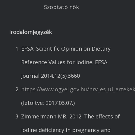
Szoptató nők
Irodalomjegyzék
EFSA: Scientific Opinion on Dietary
Reference Values for iodine. EFSA
Journal 2014;12(5):3660
Főoldal
https://www.ogyei.gov.hu/nrv_es_ul_ertekek
Vállalkozó iskola
(letöltve: 2017.03.07.)
Munka
Zimmermann MB, 2012. The effects of
Egészség
iodine deficiency in pregnancy and
Könyvajánló