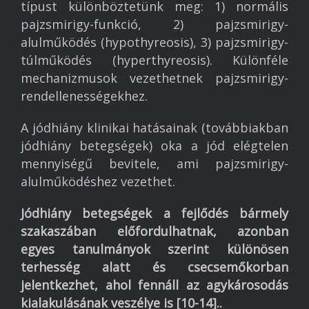
típust különböztetünk meg: 1) normális
pajzsmirigy-funkció, 2) pajzsmirigy-
alulműködés (hypothyreosis), 3) pajzsmirigy-
túlműködés (hyperthyreosis). Különféle
mechanizmusok vezethetnek pajzsmirigy-
rendellenességekhez.
A jódhiány klinikai hatásainak (továbbiakban
jódhiány betegségek) oka a jód elégtelen
mennyiségű bevitele, ami pajzsmirigy-
alulműködéshez vezethet.
Jódhiány betegségek a fejlődés bármely
szakaszában előfordulhatnak, azonban
egyes tanulmányok szerint különösen
terhesség alatt és csecsemőkorban
jelentkezhet, ahol fennáll az agykárosodás
kialakulásának veszélye is [10-14]..