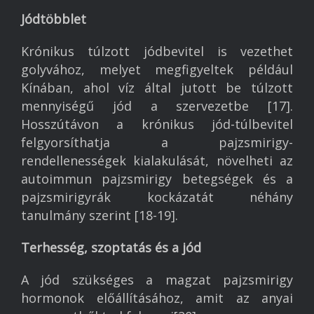
Jódtöbblet
Krónikus túlzott jódbevitel is vezethet
golyvához, melyet megfigyeltek például
Kínában, ahol víz által jutott be túlzott
mennyiségű jód a szervezetbe [17].
Hosszútávon a krónikus jód-túlbevitel
felgyorsíthatja a pajzsmirigy-
rendellenességek kialakulását, növelheti az
autoimmun pajzsmirigy betegségek és a
pajzsmirigyrák kockázatát néhány
tanulmány szerint [18-19].
Terhesség
, szoptatás
és
a
jód
A jód szükséges a magzat pajzsmirigy
hormonok előállításához, amit az anyai