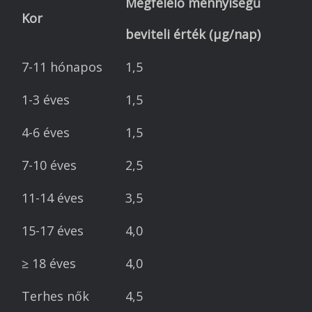
Megfelelő mennyiségű
Kor
beviteli érték (µg/nap)
7-11 hónapos
1,5
1-3 éves
1,5
4-6 éves
1,5
7-10 éves
2,5
11-14 éves
3,5
15-17 éves
4,0
≥ 18 éves
4,0
Terhes nők
4,5