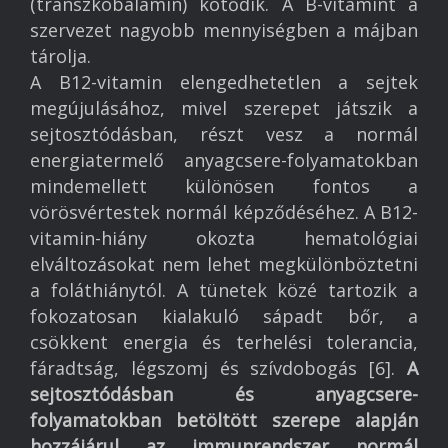
(transzkobalamin) kötődik. A B-vitamint a
szervezet nagyobb mennyiségben a májban
tárolja.
A B12-vitamin elengedhetetlen a sejtek
megújulásához, mivel szerepet játszik a
sejtosztódásban, részt vesz a normál
energiatermelő anyagcsere-folyamatokban
mindemellett különösen fontos a
vörösvértestek normál képződéséhez. A B12-
vitamin-hiány okozta hematológiai
elváltozásokat nem lehet megkülönböztetni
a foláthiánytól. A tünetek közé tartozik a
fokozatosan kialakuló sápadt bőr, a
csökkent energia és terhelési tolerancia,
fáradtság, légszomj és szívdobogás [6].
A
sejtosztódásban és anyagcsere-
folyamatokban betöltött szerepe alapján
hozzájárul az immunrendszer normál