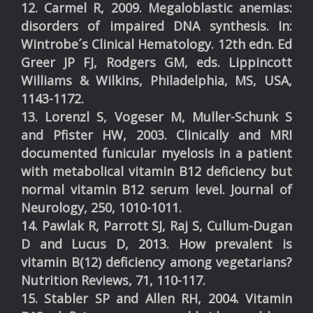
12. Carmel R, 2009. Megaloblastic anemias:
disorders of impaired DNA synthesis. In:
Wintrobe´s Clinical Hematology. 12th edn. Ed
Greer JP FJ, Rodgers GM, eds. Lippincott
Williams & Wilkins, Philadelphia, MS, USA,
1143-1172.
13. Lorenzl S, Vogeser M, Muller-Schunk S
and Pfister HW, 2003. Clinically and MRI
documented funicular myelosis in a patient
with metabolical vitamin B12 deficiency but
normal vitamin B12 serum level. Journal of
Neurology, 250, 1010-1011.
14. Pawlak R, Parrott SJ, Raj S, Cullum-Dugan
D and Lucus D, 2013. How prevalent is
vitamin B(12) deficiency among vegetarians?
Nutrition Reviews, 71, 110-117.
15. Stabler SP and Allen RH, 2004. Vitamin