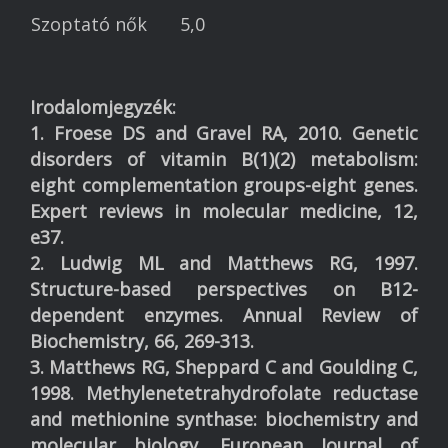
Szoptató nők
5,0
Irodalomjegyzék:
1. Froese DS and Gravel RA, 2010. Genetic
disorders of vitamin B(1)(2) metabolism:
eight complementation groups-eight genes.
Expert reviews in molecular medicine, 12,
e37.
2. Ludwig ML and Matthews RG, 1997.
Structure-based perspectives on B12-
dependent enzymes. Annual Review of
Biochemistry, 66, 269-313.
3. Matthews RG, Sheppard C and Goulding C,
1998. Methylenetetrahydrofolate reductase
and methionine synthase: biochemistry and
molecular biology. European Journal of