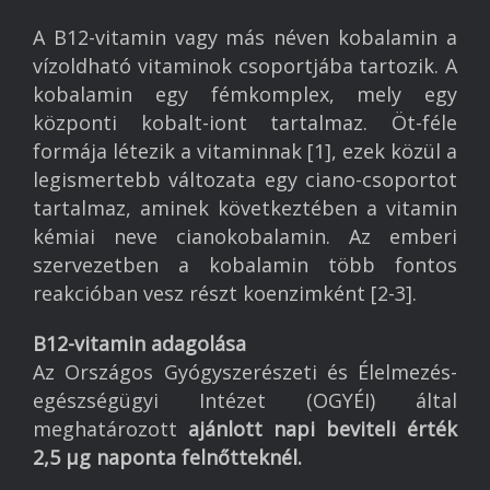
A B12-vitamin vagy más néven kobalamin a
vízoldható vitaminok csoportjába tartozik. A
kobalamin egy fémkomplex, mely egy
központi kobalt-iont tartalmaz. Öt-féle
formája létezik a vitaminnak [1], ezek közül a
legismertebb változata egy ciano-csoportot
tartalmaz, aminek következtében a vitamin
kémiai neve cianokobalamin. Az emberi
szervezetben a kobalamin több fontos
reakcióban vesz részt koenzimként [2-3].
B12-vitamin adagolása
Az Országos Gyógyszerészeti és Élelmezés-
egészségügyi Intézet (OGYÉI) által
meghatározott
ajánlott napi beviteli érték
2,5 µg naponta felnőtteknél.