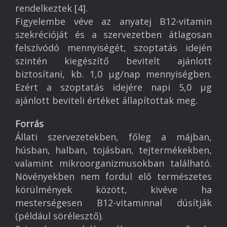
rendelkeztek [4].
Munka
Figyelembe véve az anyatej B12-vitamin
Egészség
szekrécióját és a szervezetben átlagosan
felszívódó mennyiségét, szoptatás idején
Könyvajánló
szintén kiegészítő bevitelt ajánlott
Megvalósult projektek
biztosítani, kb. 1,0 µg/nap mennyiségben.
Ezért a szoptatás idejére napi 5,0 µg
Referenciák
ajánlott beviteli értéket állapítottak meg.
Kapcsolat
Forrás
Állati szervezetekben, főleg a májban,
húsban, halban, tojásban, tejtermékekben,
valamint mikroorganizmusokban található.
Növényekben nem fordul elő természetes
körülmények között, kivéve ha
mesterségesen B12-vitaminnal dúsítják
(például sörélesztő).