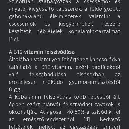
Szigorúan szabályozzák a csecsemő- és
anyatej-kiegészítő tápszerek, a feldolgozott
gabona-alapú élelmiszerek, valamint a
csecsemők és kisgyermekek részére
készített bébiételek kobalamin-tartalmát
[17].
A B12-vitamin felszívódása
Általában valamilyen fehérjéhez kapcsolódva
található a B12-vitamin, ezért táplálékból
való felszabadulása elsősorban az
erőteljesen működő gyomor-emésztéstől
függ.
A kobalamin felszívódás több lépésből áll,
éppen ezért hiányát felszívódási zavarok is
okozhatják. Átlagosan 40-50%-a szívódik fel
az emésztőrendszerből [4]. Kedvező
feltételek mellett az egészséges emberi