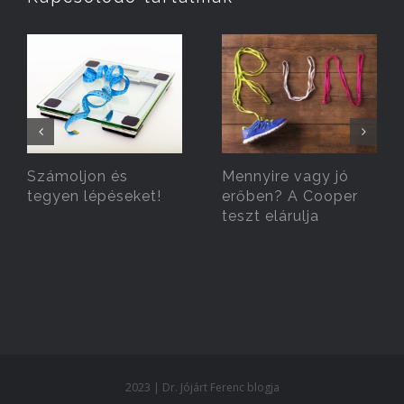
Számoljon és
Mennyire vagy jó
tegyen lépéseket!
erőben? A Cooper
teszt elárulja
2023 | Dr. Jójárt Ferenc blogja