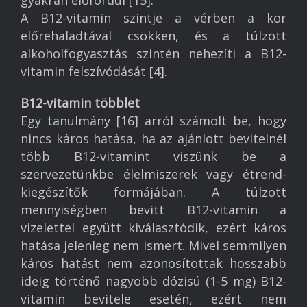
gyakran előfordul [15].
A B12-vitamin szintje a vérben a kor
előrehaladtával csökken, és a túlzott
alkoholfogyasztás szintén nehezíti a B12-
vitamin felszívódását [4].
B12-vitamin többlet
Egy tanulmány [16] arról számolt be, hogy
nincs káros hatása, ha az ajánlott bevitelnél
több B12-vitamint viszünk be a
szervezetünkbe élelmiszerek vagy étrend-
kiegészítők formájában. A túlzott
mennyiségben bevitt B12-vitamin a
vizelettel együtt kiválasztódik, ezért káros
hatása jelenleg nem ismert. Mivel semmilyen
káros hatást nem azonosítottak hosszabb
ideig történő nagyobb dózisú (1-5 mg) B12-
vitamin bevitele esetén, ezért nem