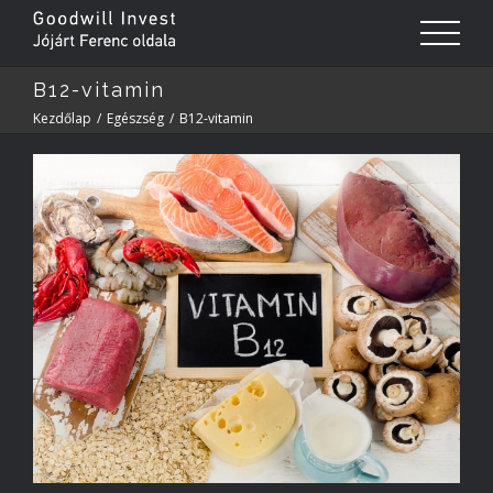
B12-vitamin
Kezdőlap
/
Egészség
/
B12-vitamin
View
Larger
Image