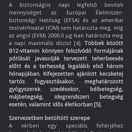
A biztonságos napi legfelső beviteli
mennyiséget az Európai Élelmiszer-
biztonsági Hatóság (EFSA) és az amerikai
testvérhivatal (IOM) sem határozta meg, míg
az angol (EVM) 2000,0 µg-ban határozta meg
a napi maximális dózist [4].
Többek között
B12-vitamin könnyen felszívódó formájának
pótlását javasolják tervezett teherbeesés
előtt és a terhesség legalább első három
hónapjában. Kifejezetten ajánlott kecsketej
tartós fogyasztásakor, meghatározott
gyógyszerek szedésekor, bélbetegség,
májbetegség, idegrendszeri betegség
esetén, valamint idős életkorban [5].
Szervezetben betöltött szerepe
A vérben egy speciális fehérjéhez