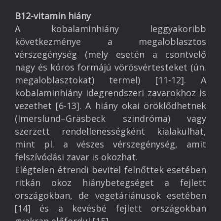
B12-vitamin hiány
A kobalaminhiány leggyakoribb
következménye a megaloblasztos
vérszegénység (mely esetén a csontvelő
nagy és kóros formájú vörösvértesteket (ún.
megaloblasztokat) termel) [11-12]. A
kobalaminhiány idegrendszeri zavarokhoz is
vezethet [6-13]. A hiány okai öröklődhetnek
(Imerslund–Gräsbeck szindróma) vagy
szerzett rendellenességként kialakulhat,
mint pl. a vészes vérszegénység, amit
felszívódási zavar is okozhat.
Elégtelen étrendi bevitel felnőttek esetében
ritkán okoz hiánybetegséget a fejlett
országokban, de vegetáriánusok esetében
[14] és a kevésbé fejlett országokban