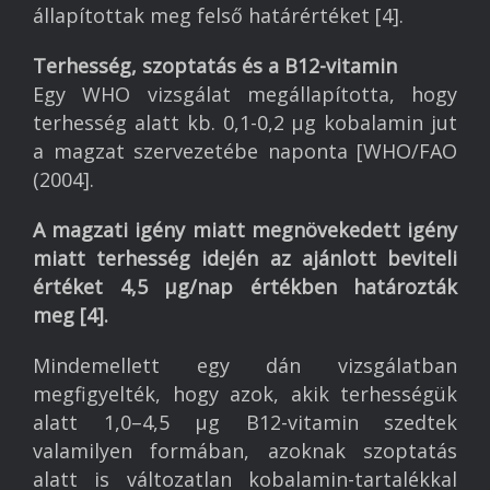
állapítottak meg felső határértéket [4].
Terhesség, szoptatás és a B12-vitamin
Egy WHO vizsgálat megállapította, hogy
terhesség alatt kb. 0,1-0,2 µg kobalamin jut
a magzat szervezetébe naponta [WHO/FAO
(2004].
A magzati igény miatt megnövekedett igény
miatt terhesség idején az ajánlott beviteli
értéket 4,5 µg/nap értékben határozták
meg [4].
Mindemellett egy dán vizsgálatban
megfigyelték, hogy azok, akik terhességük
alatt 1,0–4,5 μg B12-vitamin szedtek
Főoldal
valamilyen formában, azoknak szoptatás
Vállalkozó iskola
alatt is változatlan kobalamin-tartalékkal