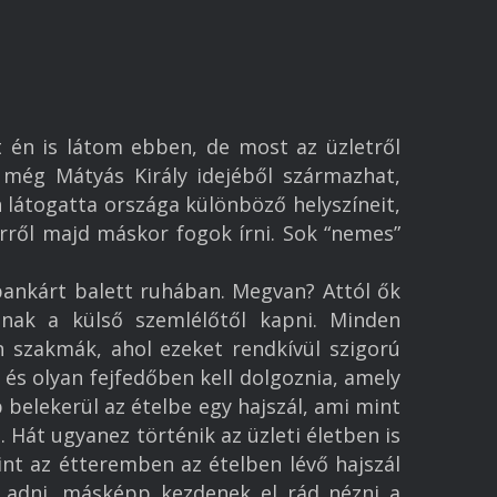
 én is látom ebben, de most az üzletről
 még Mátyás Király idejéből származhat,
 látogatta országa különböző helyszíneit,
rről majd máskor fogok írni. Sok “nemes”
 bankárt balett ruhában. Megvan? Attól ők
gnak a külső szemlélőtől kapni. Minden
szakmák, ahol ezeket rendkívül szigorú
 és olyan fejfedőben kell dolgoznia, amely
 belekerül az ételbe egy hajszál, ami mint
Hát ugyanez történik az üzleti életben is
int az étteremben az ételben lévő hajszál
 adni, másképp kezdenek el rád nézni a