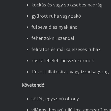
kockás és vagy sokzsebes nadrág
gyűrött ruha vagy zakó
fülbevaló és nyaklánc
fehér zokni, szandál
feliratos és márkajelzéses ruhák
rossz lehelet, hosszú körmök
túlzott illatosítás vagy izzadságszag
Követendő:
sötét, egyszínű öltöny
világos, hosszú ujjú ing, egyszerű n