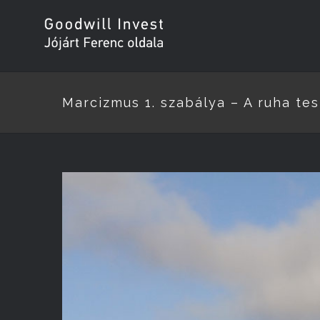
Marcizmus 1. szabálya – A ruha te
View
Larger
Image