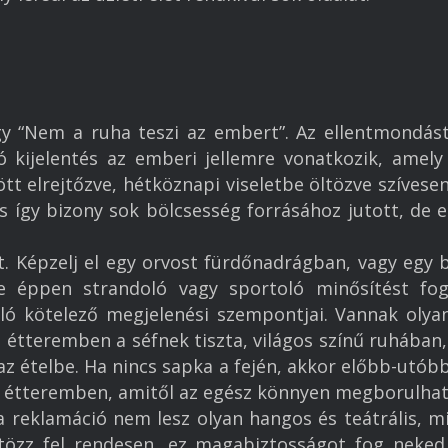
Referenciák
Kapcsolat
y “Nem a ruha teszi az embert”. Az ellentmondást
ó kijelentés az emberi jellemre vonatkozik, amely
 elrejtőzve, hétköznapi viseletbe öltözve szívesen
 így bizony sok bölcsesség forrásához jutott, de e
t. Képzelj el egy orvost fürdőnadrágban, vagy egy
e éppen strandoló vagy sportoló minősítést fo
 kötelező megjelenési szempontjai. Vannak olyan 
z étteremben a séfnek tiszta, világos színű ruhában,
z ételbe. Ha nincs sapka a fején, akkor előbb-utóbb
ő étteremben, amitől az egész könnyen megborulhat. 
 a reklamáció nem lesz olyan hangos és teátrális, m
ltözz fel rendesen, ez magabiztosságot fog neked