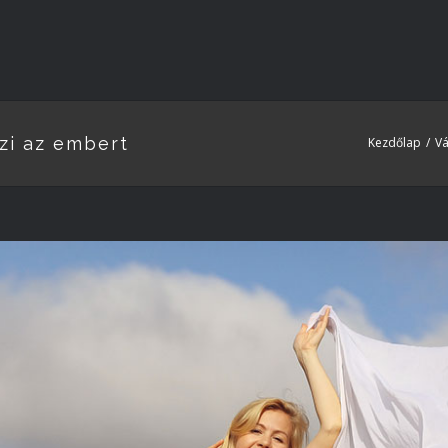
szi az embert
Kezdőlap
/
Vá