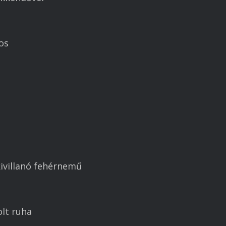
os
 kivillanó fehérnemű
olt ruha