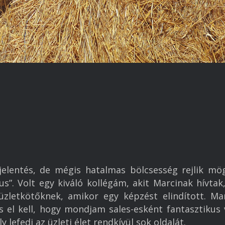
Főoldal
Vállalkozó iskola
Munka
Egészség
jelentés, de mégis hatalmas bölcsesség rejlik mög
Könyvajánló
us”. Volt egy kiváló kollégám, akit Marcinak hívtak
üzletkötőknek, amikor egy képzést elindított. M
Megvalósult projektek
 el kell, hogy mondjam sales-esként fantasztikus vo
lefedi az üzleti élet rendkívül sok oldalát.