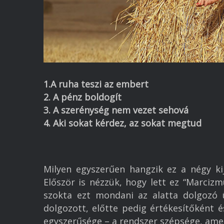
1.A ruha teszi az embert
2. A pénz boldogít
3. A szerénység nem vezet sehová
4. Aki sokat kérdez, az sokat megtud
Milyen egyszerűen hangzik ez a négy ki
Először is nézzük, hogy lett ez “Marcizm
szokta ezt mondani az alatta dolgozó 
dolgozott, előtte pedig értékesítőként és
egyszerűsége – a rendszer szépsége, amely 