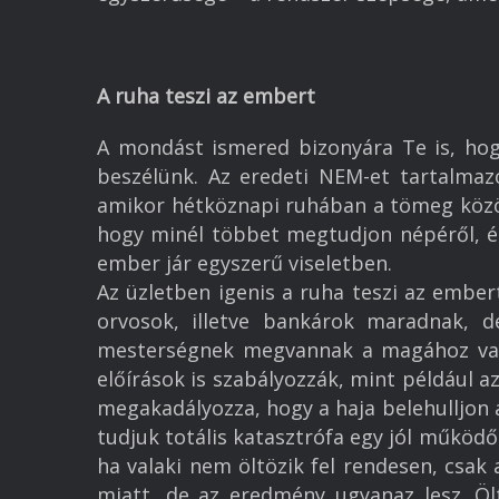
A ruha teszi az embert
A mondást ismered bizonyára Te is, hog
beszélünk. Az eredeti NEM-et tartalmaz
amikor hétköznapi ruhában a tömeg között
hogy minél többet megtudjon népéről, és
ember jár egyszerű viseletben.
Az üzletben igenis a ruha teszi az ember
orvosok, illetve bankárok maradnak, d
mesterségnek megvannak a magához való
előírások is szabályozzák, mint például a
megakadályozza, hogy a haja belehulljon a
tudjuk totális katasztrófa egy jól működ
ha valaki nem öltözik fel rendesen, csak
miatt, de az eredmény ugyanaz lesz. Ö