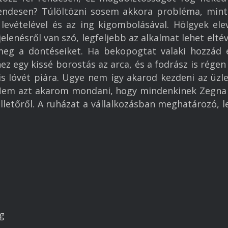
rendesen? Túlöltözni sosem akkora probléma, mint 
levételével és az ing kigombolásával. Hölgyek el
enésről van szó, legfeljebb az alkalmat lehet eltéve
eg a döntéseiket. Ha bekopogtat valaki hozzád e
z egy kissé borostás az arca, és a fodrász is régen
kis lóvét piára. Ugye nem így akarod kezdeni az üz
. Nem azt akarom mondani, hogy mindenkinek Zegna ö
illetőről. A ruházat a vállalkozásban meghatározó, 
ág