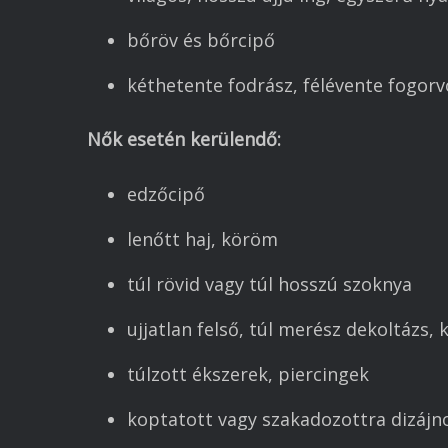
bőröv és bőrcipő
kéthetente fodrász, félévente fogorv
Nők esetén
kerülendő:
edzőcipő
lenőtt haj, köröm
túl rövid vagy túl hosszú szoknya
ujjatlan felső, túl merész dekoltázs,
túlzott ékszerek, piercingek
koptatott vagy szakadozottra dizájn