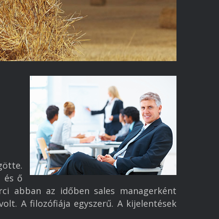
ötte.
, és ő
arci abban az időben sales managerként
lt. A filozófiája egyszerű. A kijelentések