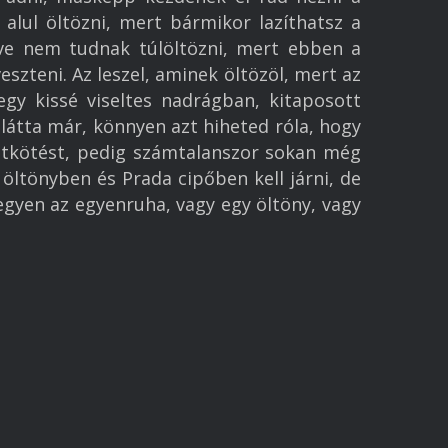
alul öltözni, mert bármikor lazíthatsz a
eve nem tudnak túlöltözni, mert ebben a
szteni. Az leszel, aminek öltözöl, mert az
gy kissé viseltes nadrágban, kitaposott
 látta már, könnyen azt hiheted róla, hogy
letkötést, pedig számtalanszor sokan még
ltönyben és Prada cipőben kell járni, de
legyen az egyenruha, vagy egy öltöny, vagy