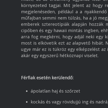
környezeted tagjai. Mit jelent az hogy 
megjelenéseden, például a a nyakkendő 
műfajban semmi nem túlzás, ha a jó megjel
emberek sztereotípiák alapján hozzák m
cipőben és egy hawaii mintás ingben, ehhe
arra fog megkérni, hogy adjál neki egy 
most is elkövetik ezt az alapvető hibát
ugye már ez is tükröz egy elképzelést az 
akár egy egyszerű hétköznapi viselet.
Férfiak esetén
kerülendő:
ápolatlan haj és szőrzet
kockás és vagy rövidujjú ing és nadr