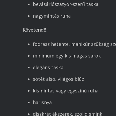
bevásárlószatyor-szerű táska
nagymintás ruha
Követendő:
fodrász hetente, manikűr szükség sz
minimum egy kis magas sarok
elegáns táska
sötét alsó, világos blúz
kismintás vagy egyszínű ruha
harisnya
diszkrét ékszerek, szolid smink