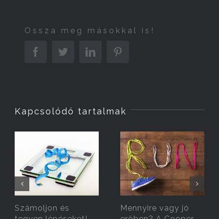
Ossza meg másokkal is!
Facebook
Twitter
Linkedin
Pinterest
Kapcsolódó tartalmak
Számoljon és
Mennyire vagy jó
tegyen lépéseket!
erőben? A Cooper