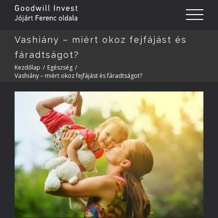
Vashiány – miért okoz fejfájást és
fáradtságot?
Kezdőlap
/
Egészség
/
Vashiány – miért okoz fejfájást és fáradtságot?
View
Larger
Image