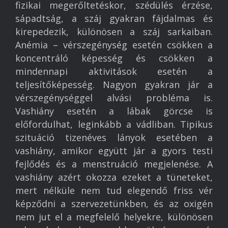
fizikai megerőltetéskor, szédülés érzése,
sápadtság, a száj gyakran fájdalmas és
kirepedezik, különösen a száj sarkaiban.
Anémia – vérszegénység esetén csökken a
koncentráló képesség és csökken a
mindennapi aktivitások esetén a
teljesítőképesség. Nagyon gyakran jár a
vérszegénységgel alvási probléma is.
Vashiány esetén a lábak görcse is
előfordulhat, leginkább a vádliban. Tipikus
szituáció tizenéves lányok esetében a
vashiány, amikor együtt jár a gyors testi
fejlődés és a menstruáció megjelenése. A
vashiány azért okozza ezeket a tüneteket,
mert nélküle nem tud elegendő friss vér
képződni a szervezetünkben, és az oxigén
nem jut el a megfelelő helyekre, különösen