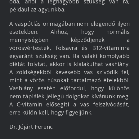
oda, ahol a legnagyobb szükség van rá,
például az agyunkba.
A vaspótlás önmagában nem elegendő ilyen
esetekben. Ahhoz, hogy normális
mennyiségben képződjenek a
vörösvértestek, folsavra és B12-vitaminra
egyaránt szükség van. Ha valaki komolyabb
diétát folytat, akkor is kialakulhat vashiány.
A zöldségekből kevesebb vas szívódik fel,
mint a vörös húsokat tartalmazó ételekből.
Vashiány esetén előfordul, hogy különös
nem táplálék jellegű dolgokat kívánunk meg.
A C-vitamin elősegíti a vas felszívódását,
erre külön kell, hogy figyeljünk.
Dr. Jójárt Ferenc