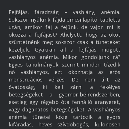
Fejfájás, fáradtság – vashiány, anémia.
Főoldal
Sokszor nyúlunk fájdalomcsillapító tabletta
után, amikor fáj a fejünk, de vajon mi is
Vállalkozó iskola
okozza a fejfájást? Ahelyett, hogy az okot
Munka
szüntetnénk meg sokszor csak a tüneteket
kezeljük. Gyakran áll a fejfájás mögött
Egészség
vashiányos anémia. Mikor gondoljunk rá?
Könyvajánló
Egyes tanulmányok szerint minden tízedik
nő vashiányos, ezt okozhatja az erős
Megvalósult projektek
menstruációs vérzés. De nem árt az
Referenciák
óvatosság, ki kell zárni a fekélyes
betegségeket a gyomor-bélrendszerben,
Kapcsolat
esetleg egy régebb óta fennálló aranyeret,
vagy daganatos betegségeket. A vashiányos
anémia tünetei közé tartozik a gyors
kifáradás, heves szívdobogás, különösen