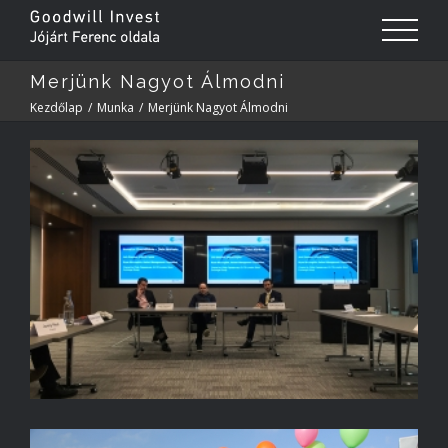
Merjünk Nagyot Álmodni
Kezdőlap
/
Munka
/
Merjünk Nagyot Álmodni
View
Larger
Image
Főoldal
Vállalkozó iskola
Munka
Egészség