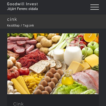
cink
Kezdőlap
/
Tag:
cink
Cink