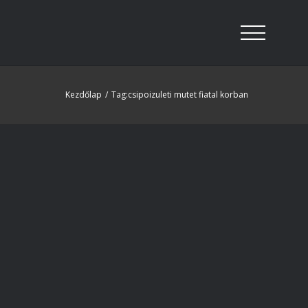
Kezdőlap
/
Tag:
csipoizuleti mutet fiatal korban