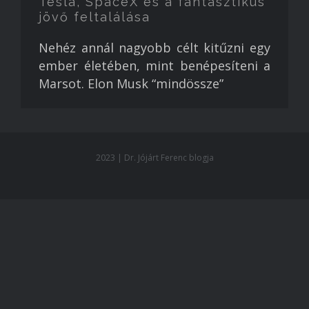
Tesla, SpaceX és a fantasztikus
jövő feltalálása
Nehéz annál nagyobb célt kitűzni egy
ember életében, mint benépesíteni a
Marsot. Elon Musk “mindössze”
2023 | Dr. Jójárt Ferenc blogja