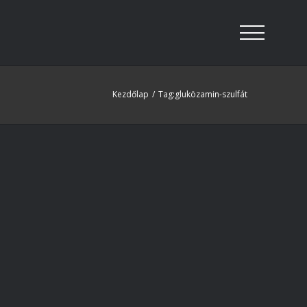
Kezdőlap
/
Tag:
gluközamin-szulfát