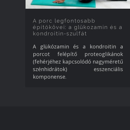
A porc legfontosabb
építőkövei: a glükozamin és a
kondroitin-szulfát
A glükózamin és a kondroitin a
porcot felépítő proteoglikánok
(fehérjéhez kapcsolódó nagyméretű
szénhidrátok) esszenciális
komponense.