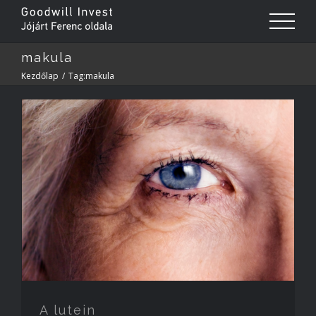
makula
Kezdőlap
/
Tag:
makula
A lutein