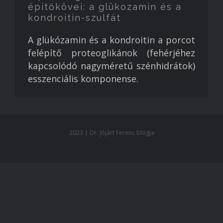
építőkövei: a glükozamin és a
kondroitin-szulfát
A glükózamin és a kondroitin a porcot
felépítő proteoglikánok (fehérjéhez
kapcsolódó nagyméretű szénhidrátok)
esszenciális komponense.
2023 | Dr. Jójárt Ferenc blogja