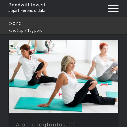
porc
Kezdőlap
/
Tag:
porc
A porc legfontosabb