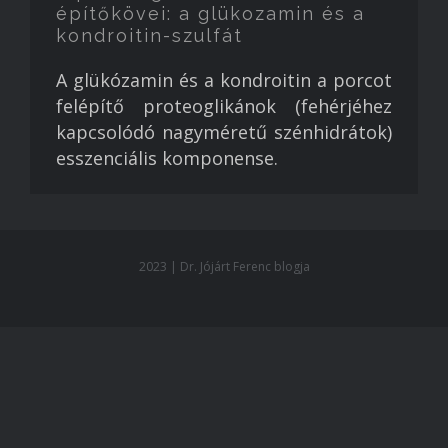
építőkövei: a glükozamin és a
kondroitin-szulfát
A glükózamin és a kondroitin a porcot
felépítő proteoglikánok (fehérjéhez
kapcsolódó nagyméretű szénhidrátok)
esszenciális komponense.
2023 | Dr. Jójárt Ferenc blogja