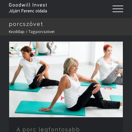
porcszövet
Kezdőlap
/
Tag:
porcszövet
A porc legfontosabb