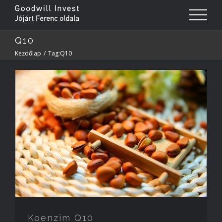
Q10
Kezdőlap
/
Tag:
Q10
Koenzim Q10