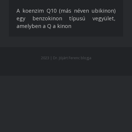
A koenzim Q10 (más néven ubikinon)
egy benzokinon típusú vegyület,
amelyben a Q a kinon
2023 | Dr. Jójárt Ferenc blogja