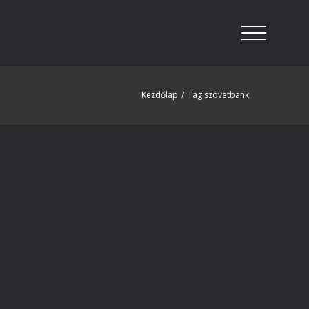
Kezdőlap
/
Tag:
szövetbank