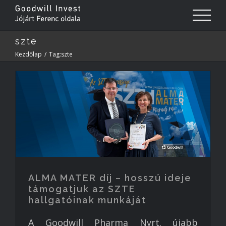
Megvalósult projektek
Referenciák
szte
Kapcsolat
Kezdőlap
/
Tag:
szte
ALMA MATER díj – hosszú ideje
támogatjuk az SZTE
hallgatóinak munkáját
A Goodwill Pharma Nyrt. újabb