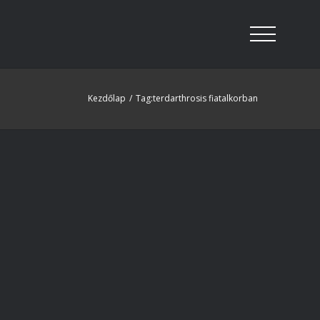
Kezdőlap
/
Tag:
terdarthrosis fiatalkorban