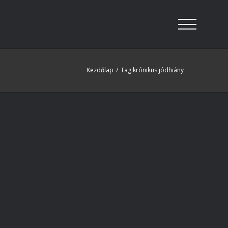
Kezdőlap
/
Tag:
krónikus jódhiány