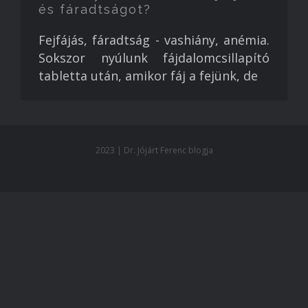
és fáradtságot?
Fejfájás, fáradtság - vashiány, anémia.
Sokszor nyúlunk fájdalomcsillapító
tabletta után, amikor fáj a fejünk, de
2023 | Dr. Jójárt Ferenc blogja