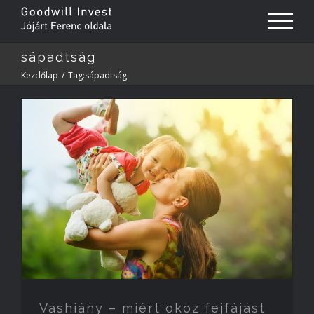
sápadtság
Kezdőlap
/
Tag:
sápadtság
Vashiány – miért okoz fejfájást