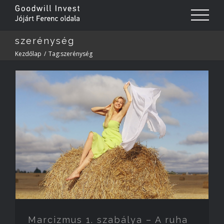
szerénység
Kezdőlap
/
Tag:
szerénység
Marcizmus 1. szabálya – A ruha