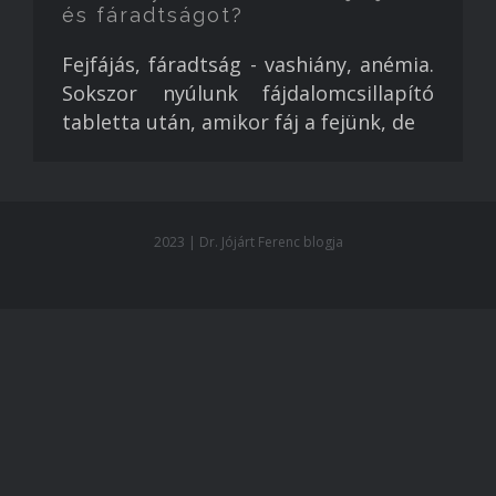
és fáradtságot?
Fejfájás, fáradtság - vashiány, anémia.
Sokszor nyúlunk fájdalomcsillapító
tabletta után, amikor fáj a fejünk, de
2023 | Dr. Jójárt Ferenc blogja