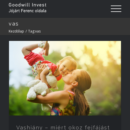
vas
Kezdőlap
/
Tag:
vas
Vashiány – miért okoz fejfájást