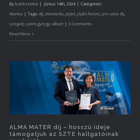
By
kubikszintia
|
június 14th, 2024
|
Categories:
Munka
|
Tags:
díj
,
elismerés
,
jójárt
,
jójárt ferenc
,
pro urbe díj
,
szeged
,
szent-györgyi albert
|
0 Comments
Read More
ALMA MATER díj – hosszú ideje
támogatjuk az SZTE hallgatóinak