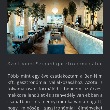
Vállalkozó iskola
Munka
Egészség
Könyvajánló
Megvalósult projektek
Referenciák
Kapcsolat
Színt vinni Szeged gasztronómiájába
Több mint egy éve csatlakoztam a Ben-Nim
Kft. gasztronómiai vállalkozásához. Azóta is
folyamatosan formálódik bennem az érzés,
mekkora lendület és szenvedély van ebben a
csapatban – és mennyi munka van amögött,
hogy minőségi gasztronómiai élményeket