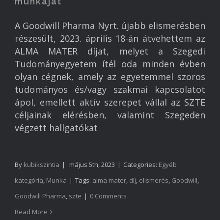
munkáját
A Goodwill Pharma Nyrt. újabb elismerésben
részesült, 2023. április 18-án átvehettem az
ALMA MATER díjat, melyet a Szegedi
Tudományegyetem ítél oda minden évben
olyan cégnek, amely az egyetemmel szoros
tudományos és/vagy szakmai kapcsolatot
ápol, emellett aktív szerepet vállal az SZTE
céljainak elérésben, valamint Szegeden
végzett hallgatókat
By
kubikszintia
|
május 5th, 2023
|
Categories:
Egyéb
kategória
,
Munka
|
Tags:
alma mater
,
díj
,
elismerés
,
Goodwill
,
Goodwill Pharma
,
szte
|
0 Comments
Read More