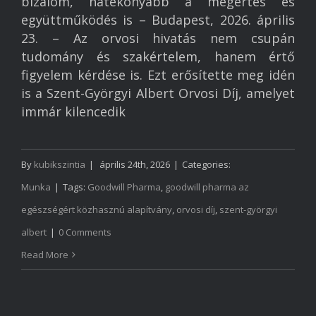
bizalom, hatékonyabb a megértés és
együttműködés is – Budapest, 2026. április
23. – Az orvosi hivatás nem csupán
tudomány és szakértelem, hanem értő
figyelem kérdése is. Ezt erősítette meg idén
is a Szent-Györgyi Albert Orvosi Díj, amelyet
immár kilencedik
By
kubikszintia
|
április 24th, 2026
|
Categories:
Munka
|
Tags:
Goodwill Pharma
,
goodwill pharma az
egészségért közhasznú alapítvány
,
orvosi díj
,
szent-györgyi
albert
|
0 Comments
Read More
Főoldal