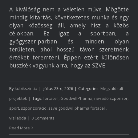
A kiválóság nem a véletlen műve. Mögötte
mindig kitartás, következetes munka és egy
olyan közösség áll, amely hisz a közös
célokban. Ez igaz a sportban, a
gyógyszeriparban és minden olyan
területen, ahol hosszú távon szeretnénk
értéket teremteni. Éppen ezért különösen
büszkék vagyunk arra, hogy az SZVE
By
kubikszintia
|
július 23rd, 2026
|
Categories:
Megvalósult
projektek
|
Tags:
fortacell
,
Goodwill Pharma
,
névadó szponzor
,
sport
,
szponzoracio
,
szve goodwill pharma fortacell
,
vízilabda
|
0 Comments
Read More